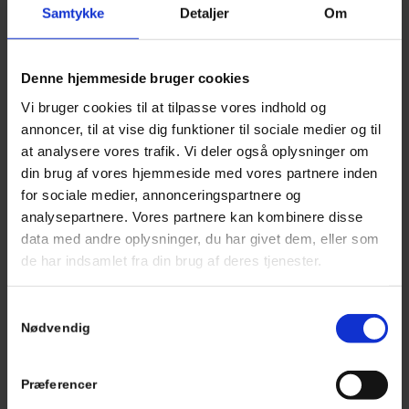
Samtykke
Detaljer
Om
• Zink natur
• Zink antracit
• Kobber
• Prefa P10
Aluminium (flere farver).
• Stål tyndplade (flere farver).
Har du brug for rådgivning til profiler, eller lign, skal du
Denne hjemmeside bruger cookies
være velkommen til at
kontakte os
.
Vi bruger cookies til at tilpasse vores indhold og
annoncer, til at vise dig funktioner til sociale medier og til
at analysere vores trafik. Vi deler også oplysninger om
din brug af vores hjemmeside med vores partnere inden
for sociale medier, annonceringspartnere og
EasyZink – Et unikt koncept
analysepartnere. Vores partnere kan kombinere disse
hos os
data med andre oplysninger, du har givet dem, eller som
de har indsamlet fra din brug af deres tjenester.
Vi har udviklet EasyZink med kunden i fokus, og gjort hele
processen nemmere fra værksted til byggeprojekt.
Samtykkevalg
Nødvendig
Præferencer