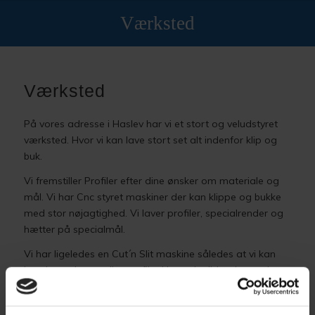
Værksted
Værksted
På vores adresse i Haslev har vi et stort og veludstyret
værksted. Hvor vi kan lave stort set alt indenfor klip og
buk.
Vi fremstiller Profiler efter dine ønsker om materiale og
mål. Vi har Cnc styret maskiner der kan klippe og bukke
med stor nøjagtighed. Vi laver profiler, specialrender og
hætter på specialmål.
Vi har ligeledes en Cut´n Slit maskine således at vi kan
lave lange baner eller profiler i længder lidt ud over det
sædvanlige. Vi bukker profiler op til 3,2 m
Vi arbejder
med følgende materialer: