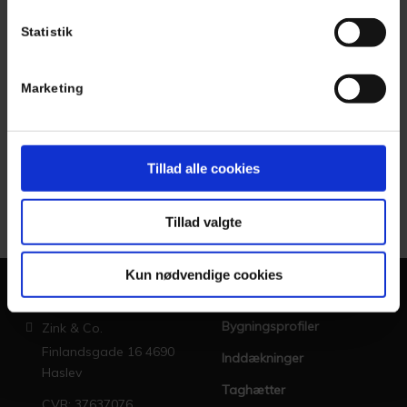
Statistik
Marketing
Tillad alle cookies
Tillad valgte
Kun nødvendige cookies
Kontakt os
Ydelser
Bygningsprofiler
Zink & Co.
Finlandsgade 16
4690
Inddækninger
Haslev
Taghætter
CVR: 37637076