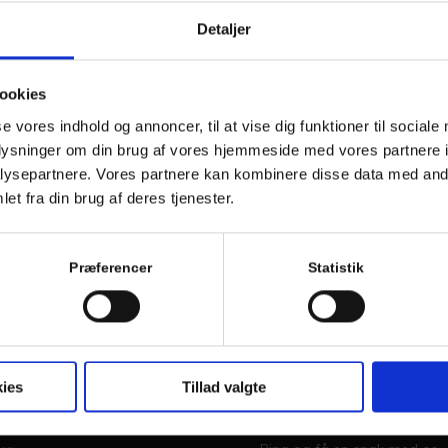
Åbningstider
Detaljer
Mandag – Torsdag: 07
Fredag: 07:00 – 14:00
Lørdag – Søndag: Lu
ookies
2248 3422
se vores indhold og annoncer, til at vise dig funktioner til sociale
thomas@holmega
oplysninger om din brug af vores hjemmeside med vores partnere i
ysepartnere. Vores partnere kan kombinere disse data med andr
et fra din brug af deres tjenester.
Præferencer
Statistik
r
Om os
profiler
Zink & Co er et blikkenslager
ies
Tillad valgte
udfører og sælger, Tagrende
inger
Profiler, Kviste, tage og meg