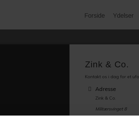
Forside
Ydelser
Zink
&
Co.
Kontakt os i dag for et ufo
Adresse
Zink & Co.
Militærsvinget 8
4700 Næstved
CVR:
37825468