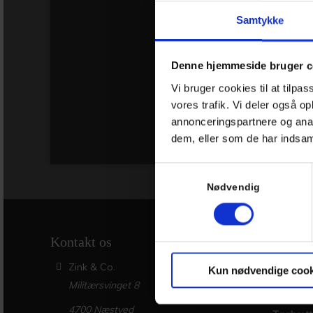
Samtykke
Denne hjemmeside bruger c
Vi bruger cookies til at tilpas
vores trafik. Vi deler også 
annonceringspartnere og anal
dem, eller som de har indsaml
Samtykkevalg
Nødvendig
Kontakt os
Ydelse
Bygnings
Zink & Co.
Kun nødvendige cook
Militærsvinget 8
Inddækn
4700 Næstved