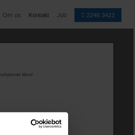
Om os
Kontakt
Job
2248 3422
rpligtende tilbud