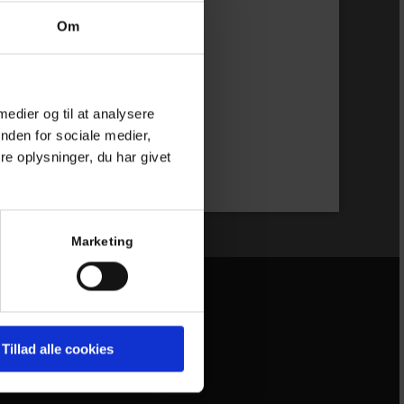
Om
:00 – 16:00
kket
 medier og til at analysere
ardblik.dk
nden for sociale medier,
e oplysninger, du har givet
Marketing
firma. Vi
Tillad alle cookies
r,
et andet,